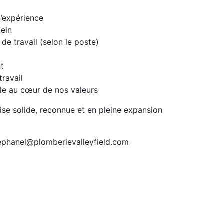
l’expérience
lein
e travail (selon le poste)
nt
ravail
lle au cœur de nos valeurs
se solide, reconnue et en pleine expansion
ephanel@plomberievalleyfield.com